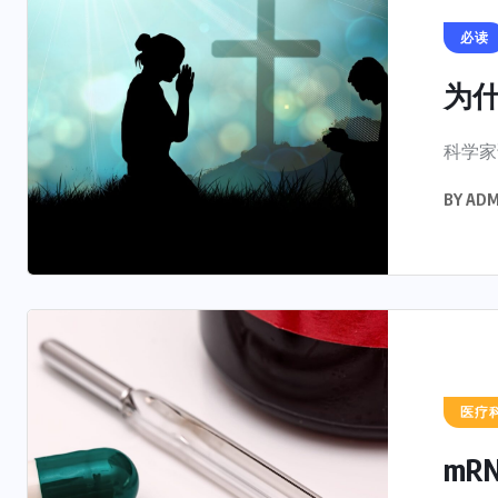
必读
为什
科学家
BY
ADM
医疗
mR