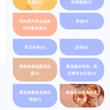
疫苗
(47)
疫苗精选
(6)
国内相关事实迹象
导读
(1)
说病毒来源
(1)
常见问答
(6)
必读
(8)
情报来源说新冠起
新冠爆发初期，真
源
(2)
实事件全记录
(1)
新冠病毒是否来自
疫苗副作用真实案
美国
(1)
例
(8)