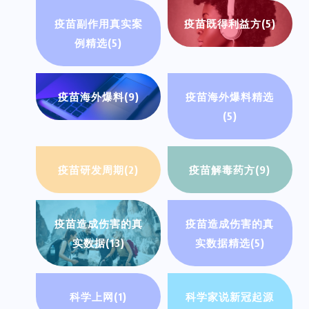
疫苗副作用真实案
疫苗既得利益方
(5)
例精选
(5)
疫苗海外爆料
(9)
疫苗海外爆料精选
(5)
疫苗研发周期
(2)
疫苗解毒药方
(9)
疫苗造成伤害的真
疫苗造成伤害的真
实数据
(13)
实数据精选
(5)
科学上网
(1)
科学家说新冠起源