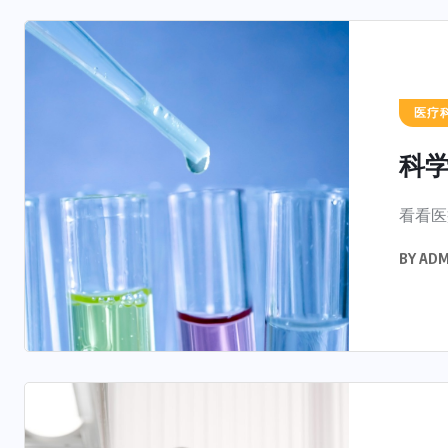
医疗
科学
看看医
BY
ADM