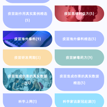
疫苗副作用真实案例精选
疫苗既得利益方
(5)
(5)
疫苗海外爆料
(9)
疫苗海外爆料精选
(5)
疫苗研发周期
(2)
疫苗解毒药方
(9)
疫苗造成伤害的真实数据
疫苗造成伤害的真实数据
(13)
精选
(5)
科学上网
(1)
科学家说新冠起源
(1)