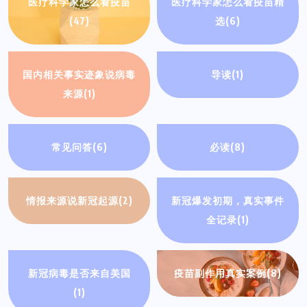
医疗科学家怎么看疫苗
医疗科学家怎么看疫苗精
(47)
选
(6)
国内相关事实迹象说病毒
导读
(1)
来源
(1)
常见问答
(6)
必读
(8)
情报来源说新冠起源
(2)
新冠爆发初期，真实事件
全记录
(1)
新冠病毒是否来自美国
疫苗副作用真实案例
(8)
(1)