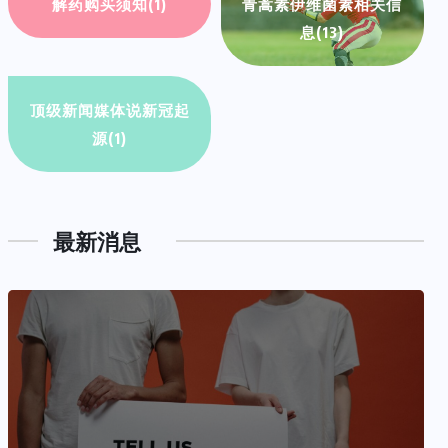
解药购买须知
(1)
青蒿素伊维菌素相关信
息
(13)
顶级新闻媒体说新冠起
源
(1)
最新消息