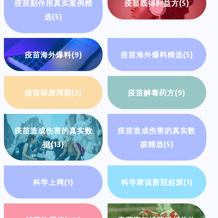
疫苗副作用真实案例精
疫苗既得利益方
(5)
选
(5)
疫苗海外爆料
(9)
疫苗海外爆料精选
(5)
疫苗研发周期
(2)
疫苗解毒药方
(9)
疫苗造成伤害的真实数
疫苗造成伤害的真实数
据
(13)
据精选
(5)
科学上网
(1)
科学家说新冠起源
(1)