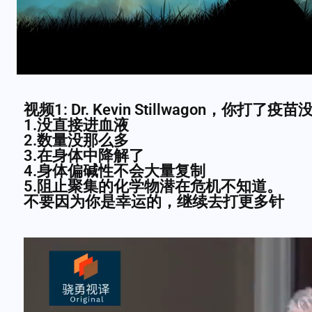
视频1: Dr. Kevin Stillwagon，你打
1.没直接进血液
2.数量没那么多
3.在身体中降解了
4.身体偏碱性不会大量复制
5.阻止聚集的化学物潜在危机不知道。
不要因为你是幸运的，继续去打更多针