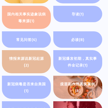
国内相关事实迹象说病
导读
(1)
毒来源
(1)
常见问答
(6)
必读
(8)
情报来源说新冠起源
新冠爆发初期，真实事
(2)
件全记录
(1)
新冠病毒是否来自美国
疫苗副作用真实案例
(1)
(8)