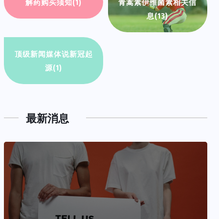
解药购买须知
(1)
青蒿素伊维菌素相关信
息
(13)
顶级新闻媒体说新冠起
源
(1)
最新消息