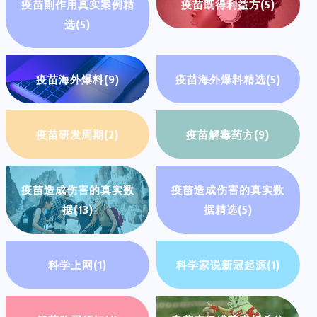
疫苗副作用真实案例精
疫苗既得利益方
(5)
选
(5)
疫苗海外爆料
(9)
疫苗海外爆料精选
(5)
疫苗研发周期
(2)
疫苗解毒药方
(9)
疫苗造成伤害的真实数
疫苗造成伤害的真实数
据
(13)
据精选
(5)
科学上网
(1)
科学家说新冠起源
(1)