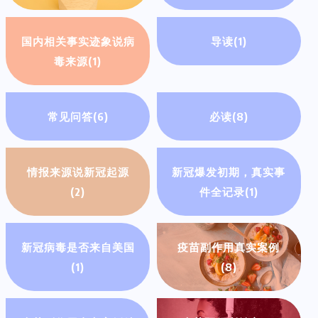
国内相关事实迹象说病
导读
(1)
毒来源
(1)
常见问答
(6)
必读
(8)
情报来源说新冠起源
新冠爆发初期，真实事
(2)
件全记录
(1)
新冠病毒是否来自美国
疫苗副作用真实案例
(1)
(8)