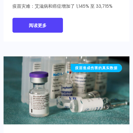
疫苗灾难：艾滋病和癌症增加了 1,145% 至 33,715%
阅读更多
疫苗造成伤害的真实数据
医疗科学家怎么看疫苗