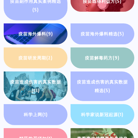
疫苗副作用真实案例精选
疫苗既得利益方
(5)
(5)
疫苗海外爆料
(9)
疫苗海外爆料精选
(5)
疫苗研发周期
(2)
疫苗解毒药方
(9)
疫苗造成伤害的真实数据
疫苗造成伤害的真实数据
(13)
精选
(5)
科学上网
(1)
科学家说新冠起源
(1)